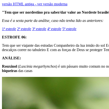
versão HTML antiga - ver versão moderna
"Tem que ser nordestino pra saber/dar valor ao Nordeste brasile
Essa é a sexta parte da análise, caso não tenha lido as anteriores:
1ª estrofe
2ª estrofe
3ª estrofe
4ª estrofe
5ª estrofe
ESTROFE 06:
Tem que ser viajante das estradas Companheiro da lua irmão do sol E
descalços correr no tabuleiro E com as forças de Deus se proteger Tem
ANÁLISE:
Rouxinol
(
Luscinia megarhynchos
) é um pássaro muito comum no nor
biqueiras
das casas