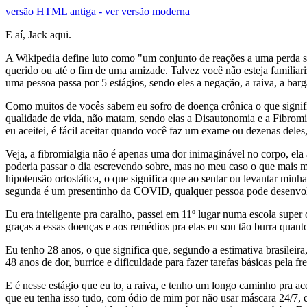
versão HTML antiga - ver versão moderna
E aí, Jack aqui.
A Wikipedia define luto como "um conjunto de reações a uma perda sig
querido ou até o fim de uma amizade. Talvez você não esteja familia
uma pessoa passa por 5 estágios, sendo eles a negação, a raiva, a barg
Como muitos de vocês sabem eu sofro de doença crônica o que signifi
qualidade de vida, não matam, sendo elas a Disautonomia e a Fibromial
eu aceitei, é fácil aceitar quando você faz um exame ou dezenas deles,
Veja, a fibromialgia não é apenas uma dor inimaginável no corpo, ela 
poderia passar o dia escrevendo sobre, mas no meu caso o que mais me
hipotensão ortostática, o que significa que ao sentar ou levantar minh
segunda é um presentinho da COVID, qualquer pessoa pode desenvolv
Eu era inteligente pra caralho, passei em 11º lugar numa escola supe
graças a essas doenças e aos remédios pra elas eu sou tão burra quant
Eu tenho 28 anos, o que significa que, segundo a estimativa brasileira
48 anos de dor, burrice e dificuldade para fazer tarefas básicas pela f
E é nesse estágio que eu to, a raiva, e tenho um longo caminho pra ac
que eu tenha isso tudo, com ódio de mim por não usar máscara 24/7, 