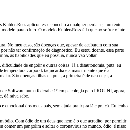
s Kubler-Ross aplicou esse conceito a qualquer perda seja um ente
 modelo para o luto. O modelo Kubler-Ross fala que ao sofrer o luto
 cura. No meu caso, são doenças que, apesar de acabarem com sua
 por não ter confirmação de diagnóstico. Eu estou doente, essa parte
inha, as habilidades que eu possuia, nunca vão voltar.
ificuldade de engolir e outras coisas. Já a disautonomia, putz, eu
emperatura corporal, taquicardia e a mais irritante que é a
smaiar. São doenças filhas da puta, a primeira é de nascença, a
ria de Software numa federal e 1º em psicologia pelo PROUNI, agora,
, dá raiva sabe.
o e emocional dos meus pais, sem ajuda pra ir pra lá e pra cá. Eu tenho
 com ódio. Com ódio de um deus que nem é o que acredito, por permitir
eu comer um pangolim e soltar o coronavirus no mundo, ódio, é nisso