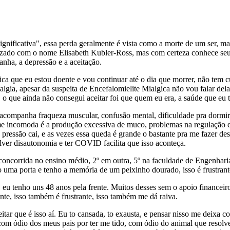
nificativa", essa perda geralmente é vista como a morte de um ser, ma
rizado com o nome Elisabeth Kubler-Ross, mas com certeza conhece seu
anha, a depressão e a aceitação.
ca que eu estou doente e vou continuar até o dia que morrer, não tem
gia, apesar da suspeita de Encefalomielite Mialgica não vou falar dela
 o que ainda não consegui aceitar foi que quem eu era, a saúde que eu t
acompanha fraqueza muscular, confusão mental, dificuldade pra dormir, d
 incomoda é a produção excessiva de muco, problemas na regulação de t
a pressão cai, e as vezes essa queda é grande o bastante pra me fazer de
er disautonomia e ter COVID facilita que isso aconteça.
r concorrida no ensino médio, 2º em outra, 5º na faculdade de Engenha
o uma porta e tenho a memória de um peixinho dourado, isso é frustrante
, eu tenho uns 48 anos pela frente. Muitos desses sem o apoio financeir
rente, isso também é frustrante, isso também me dá raiva.
eitar que é isso aí. Eu to cansada, to exausta, e pensar nisso me deixa
com ódio dos meus pais por ter me tido, com ódio do animal que resolv