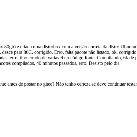
x 80gb) e criada uma distrobox com a versão correta da distro Ubunt
e para 80C, corrigido. Erro, falta pacote não listado, ok, corrigido. E
as, erro, tipo errado de variável no código fonte. Compilando, 6k de p
pacotes compilados, 40 minutos passados, erro. Desisto pelo dia
te antes de postar no gitee? Não tenho certeza se devo continuar testa