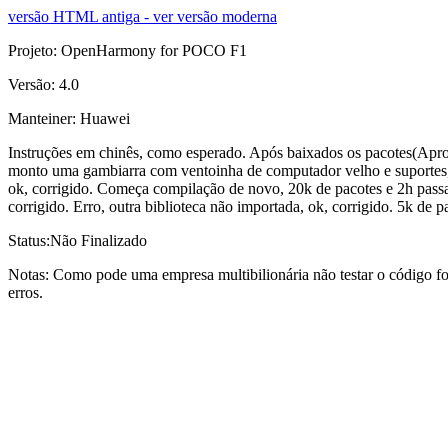
versão HTML antiga - ver versão moderna
Projeto: OpenHarmony for POCO F1
Versão: 4.0
Manteiner: Huawei
Instruções em chinês, como esperado. Após baixados os pacotes(Apro
monto uma gambiarra com ventoinha de computador velho e suportes, desc
ok, corrigido. Começa compilação de novo, 20k de pacotes e 2h passad
corrigido. Erro, outra biblioteca não importada, ok, corrigido. 5k de 
Status:Não Finalizado
Notas: Como pode uma empresa multibilionária não testar o código fon
erros.