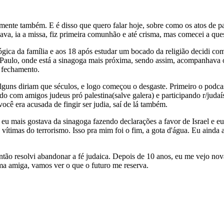
samente também. E é disso que quero falar hoje, sobre como os atos de 
icava, ia a missa, fiz primeira comunhão e até crisma, mas comecei a q
gica da família e aos 18 após estudar um bocado da religião decidi com
aulo, onde está a sinagoga mais próxima, sendo assim, acompanhava os 
u fechamento.
lguns diriam que séculos, e logo começou o desgaste. Primeiro o podc
ando com amigos judeus pró palestina(salve galera) e participando r/jud
você era acusada de fingir ser judia, saí de lá também.
e eu mais gostava da sinagoga fazendo declarações a favor de Israel e
 vítimas do terrorismo. Isso pra mim foi o fim, a gota d'água. Eu ain
tão resolvi abandonar a fé judaica. Depois de 10 anos, eu me vejo no
ma amiga, vamos ver o que o futuro me reserva.