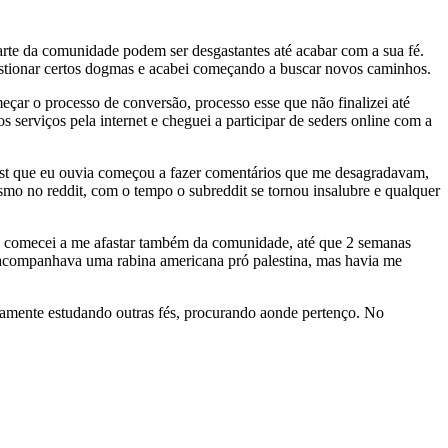
parte da comunidade podem ser desgastantes até acabar com a sua fé.
uestionar certos dogmas e acabei começando a buscar novos caminhos.
eçar o processo de conversão, processo esse que não finalizei até
serviços pela internet e cheguei a participar de seders online com a
ast que eu ouvia começou a fazer comentários que me desagradavam,
aísmo no reddit, com o tempo o subreddit se tornou insalubre e qualquer
 eu comecei a me afastar também da comunidade, até que 2 semanas
da acompanhava uma rabina americana pró palestina, mas havia me
vamente estudando outras fés, procurando aonde pertenço. No