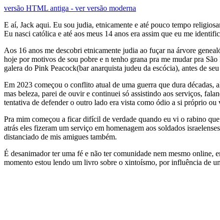
versão HTML antiga - ver versão moderna
E aí, Jack aqui. Eu sou judia, etnicamente e até pouco tempo religio
Eu nasci católica e até aos meus 14 anos era assim que eu me identif
Aos 16 anos me descobri etnicamente judia ao fuçar na árvore genealó
hoje por motivos de sou pobre e n tenho grana pra me mudar pra São P
galera do Pink Peacock(bar anarquista judeu da escócia), antes de se
Em 2023 começou o conflito atual de uma guerra que dura décadas, a
mas beleza, parei de ouvir e continuei só assistindo aos serviços, fal
tentativa de defender o outro lado era vista como ódio a si próprio ou 
Pra mim começou a ficar difícil de verdade quando eu vi o rabino qu
atrás eles fizeram um serviço em homenagem aos soldados israelenses
distanciado de mis amigues também.
É desanimador ter uma fé e não ter comunidade nem mesmo online, en
momento estou lendo um livro sobre o xintoísmo, por influência de u