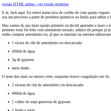
versão HTML antiga - ver versão moderna
E aí, Jack aqui. Eu entrei numa toca de coelho de criar queijo vegano
usa um processo a partir de produtos quimicos ou limão para talhar o 
Mas vamos lá, pra fazer queijo primeiro eu decidi aprender a fazer o
primeiro teste foi feito com amendoim torrado, utilizei ele porque j
então comprar amendoim cru, já que os tutoriais na internet utilizavam
1 xícara de chá de amendoim cru descascado
450ml de água
5g de gypsum
meio limão
O teste deu mais ou menos certo, enquanto houve coagulação em 1h,
2 xícaras de chá de amendoim cru descascado
900ml de água
1 colher de sopa generosa de gypsum
1 limão e meio