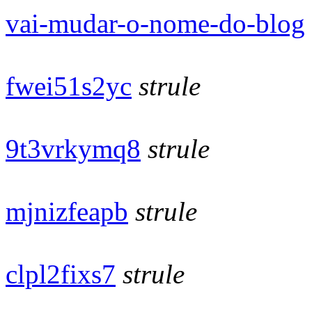
vai-mudar-o-nome-do-blog
fwei51s2yc
strule
9t3vrkymq8
strule
mjnizfeapb
strule
clpl2fixs7
strule