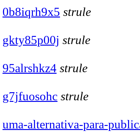
0b8iqrh9x5
strule
gkty85p00j
strule
95alrshkz4
strule
g7jfuosohc
strule
uma-alternativa-para-public