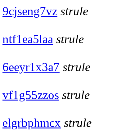
9cjseng7vz
strule
ntf1ea5laa
strule
6eeyr1x3a7
strule
vf1g55zzos
strule
elgrbphmcx
strule