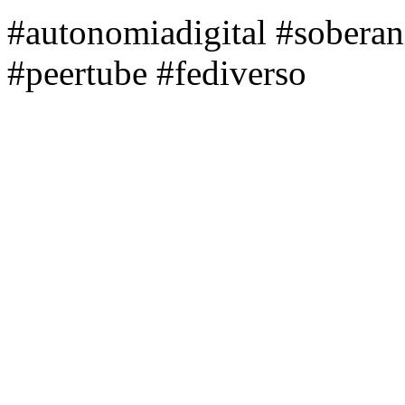
#autonomiadigital #soberan
#peertube #fediverso